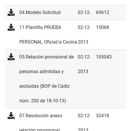
04.Modelo Solicitud
02-12-
69612
2013
11.Plantilla PRUEBA
02-12-
15068
PERSONAL Oficial/a Cocina
2013
05.Relación provisional de
02-12-
105043
personas admitidas y
2013
excluidas (BOP de Cádiz
núm. 200 de 18-10-13)
07.Resolución anexo
02-12-
32418
relación provisional
2013