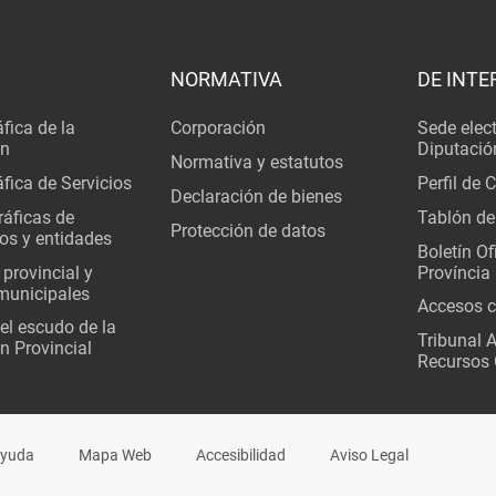
NORMATIVA
DE INTE
fica de la
Corporación
Sede elec
ón
Diputació
Normativa y estatutos
fica de Servicios
Perfil de 
Declaración de bienes
áficas de
Tablón de
Protección de datos
os y entidades
Boletín Ofi
 provincial y
Província
municipales
Accesos c
del escudo de la
Tribunal 
n Provincial
Recursos 
yuda
Mapa Web
Accesibilidad
Aviso Legal