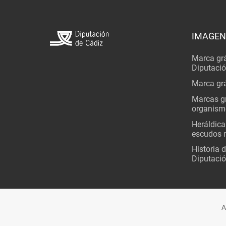
IMAGEN
Marca grá
Diputaci
Marca grá
Marcas gr
organism
Heráldica
escudos 
Historia 
Diputació
A