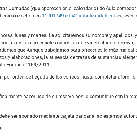
ras Jornadas (que aparecen en el calendario) de Aula-comedor h
 correo electrónico
11001749.edu@juntadeandalucia.es
, escri
 horas, lunes y martes. Le solicitaremos su nombre y apellidos
erancias de los comensales sobre los que va efectuar la reserva, 
cordamos que Aunque trabajamos para ofrecerles la máxima cali
tos y elaboraciones, la ausencia de trazas de sustancias alérg
ento Europeo 1169/2011.
en por orden de llegada de los correos, hasta completar aforo,
finalmente hacer uso de su reserva nos lo comunique con la may
 debe ser abonado mediante tarjeta bancaria, no estamos autori
s.