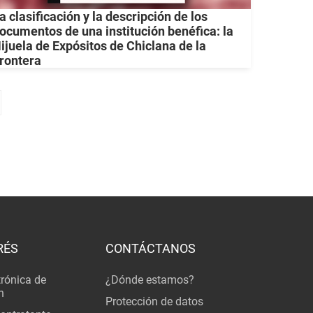
a clasificación y la descripción de los
ocumentos de una institución benéfica: la
ijuela de Expósitos de Chiclana de la
rontera
RÉS
CONTÁCTANOS
trónica de
¿Dónde estamos?
n
Protección de datos