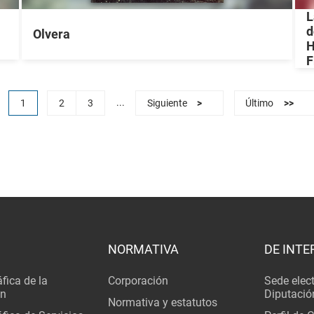
L
d
Olvera
H
F
...
1
2
3
Siguiente
>
Último
>>
NORMATIVA
DE INTE
fica de la
Corporación
Sede elec
ón
Diputació
Normativa y estatutos