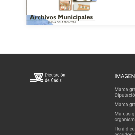
IMAGEN
Marca grá
Diputaci
Marca grá
Marcas gr
organism
Heráldica
escudos 