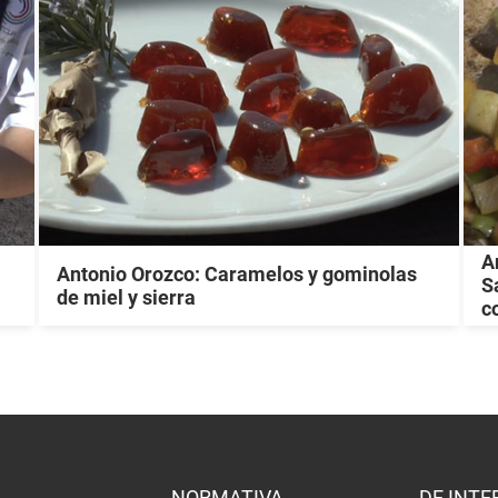
A
Antonio Orozco: Caramelos y gominolas
S
de miel y sierra
c
NORMATIVA
DE INTE