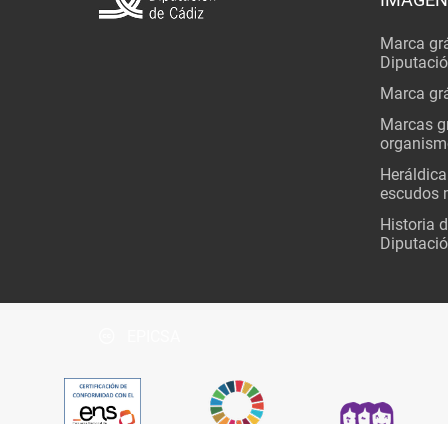
Marca grá
Diputaci
Marca grá
Marcas gr
organism
Heráldica
escudos 
Historia 
Diputació
EPICSA