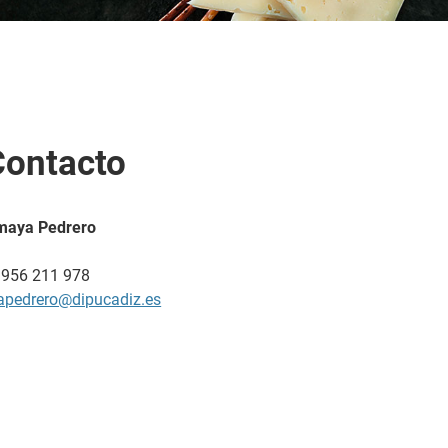
Contacto
maya Pedrero
 956 211 978
apedrero@dipucadiz.es