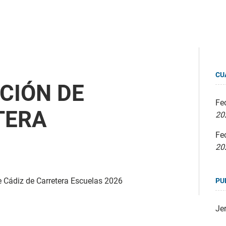
CU
CIÓN DE
Fec
TERA
20
Fe
20
e Cádiz de Carretera Escuelas 2026
PU
Jer