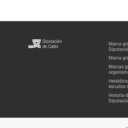
Marca grá
Diputaci
Marca grá
Marcas gr
organism
Heráldica
escudos 
Historia 
Diputació