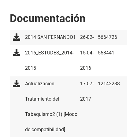
Documentación
2014 SAN FERNANDO1
26-02-
5664726
2014
2016_ESTUDES_2014-
15-04-
553441
2015
2016
Actualización
17-07-
12142238
Tratamiento del
2017
Tabaquismo2 (1) [Modo
de compatibilidad]