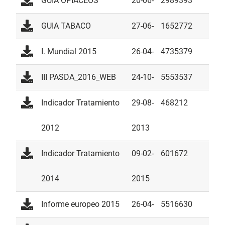
GUIA OPIÁCEOS
20-06-
2989393
2014
GUIA TABACO
27-06-
1652772
2014
I. Mundial 2015
26-04-
4735379
2016
III PASDA_2016_WEB
24-10-
5553537
2018
Indicador Tratamiento
29-08-
468212
2012
2013
Indicador Tratamiento
09-02-
601672
2014
2015
Informe europeo 2015
26-04-
5516630