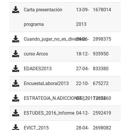
2014
Carta presentación
13-09-
1678014
programa
2013
Cuando_jugar_no_es_divertido.
24-06-
2898375
2013
curso Arcos
18-12-
935950
2013
EDADES2013
27-04-
833380
2016
EncuestaLaboral2013
22-10-
675272
2015
ESTRATEGIA_N.ADICCIONES_20172024
04-12-
1385260
2018
ESTUDES_2016_Informe
04-12-
2592419
2018
EVICT_2015
28-04-
2698082