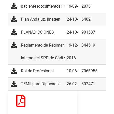
2013
pacientesdocumentos11
19-09-
2075
2013
Plan Andaluz. Imagen
24-10-
6402
2018
PLANADICCIONES
24-10-
901537
2018
Reglamento de Régimen
19-12-
344519
Interno del SPD de Cádiz
2016
Rol de Profesional
10-06-
7066955
2014
TFMII para Dipucadiz
26-02-
802471
2014