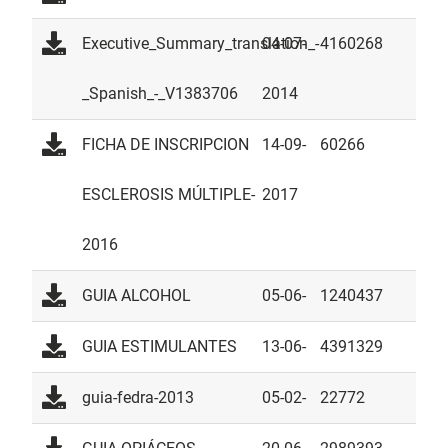
2016
Executive_Summary_translation_-
04-07-
4160268
_Spanish_-_V1383706
2014
FICHA DE INSCRIPCION
14-09-
60266
ESCLEROSIS MÚLTIPLE-
2017
2016
GUIA ALCOHOL
05-06-
1240437
2014
GUIA ESTIMULANTES
13-06-
4391329
2014
guia-fedra-2013
05-02-
22772
2019