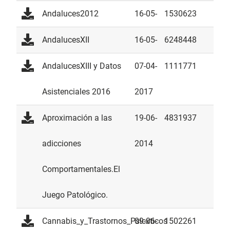
Andaluces2012
16-05-
1530623
2014
AndalucesXII
16-05-
6248448
2014
AndalucesXIII y Datos
07-04-
1111771
Asistenciales 2016
2017
Aproximación a las
19-06-
4831937
adicciones
2014
Comportamentales.El
Juego Patológico.
Cannabis_y_Trastornos_Psicxticos
09-06-
1502261