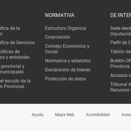
NORMATIVA
DE INTE
fica de la
Estructura Orgánica
Sede elec
ón
Diputació
Corporación
fica de Servicios
Perfil de 
Consejo Económico y
áficas de
Social
Tablón de
os y entidades
Normativa y estatutos
Boletín Ofi
 provincial y
Província
Declaración de bienes
municipales
Accesos c
Protección de datos
del escudo de la
Tribunal 
n Provincial
Recursos 
Ayuda
Mapa Web
Accesibilidad
Aviso