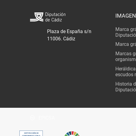
IMAGEN
Marca grá
Plaza de España s/n
Diputaci
11006. Cádiz
Marca grá
Marcas gr
organism
Heráldica
escudos 
Historia 
Diputació
EPICSA