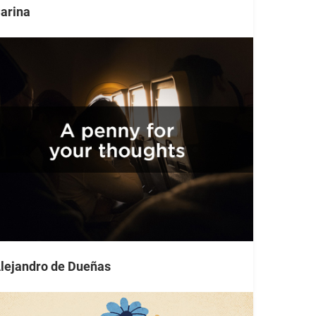
arina
lejandro de Dueñas