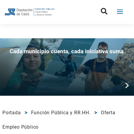
Boletín de la Diputación de Cádiz
Cada municipio cuenta, cada iniciativa suma
Portada
Función Pública y RR.HH.
Oferta
Empleo Público