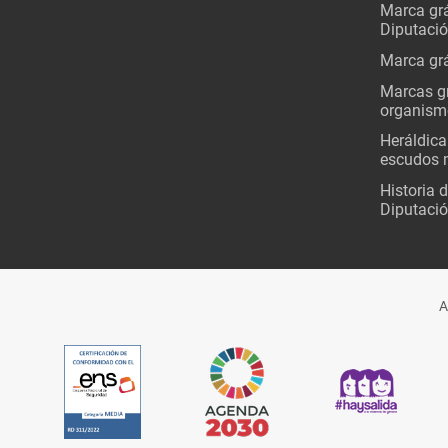
Marca grá
Diputaci
Marca grá
Marcas gr
organism
Heráldica
escudos 
Historia 
Diputació
A