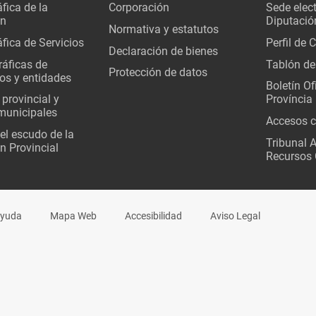
fica de la
Corporación
Sede elec
ón
Diputació
Normativa y estatutos
fica de Servicios
Perfil de 
Declaración de bienes
áficas de
Tablón de
Protección de datos
os y entidades
Boletín Ofi
 provincial y
Província
municipales
Accesos c
del escudo de la
Tribunal 
n Provincial
Recursos 
yuda
Mapa Web
Accesibilidad
Aviso Legal