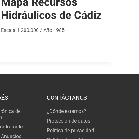
Mapa Recursos
Hidráulicos de Cádiz
Escala 1:200.000 / Año 1985
RÉS
CONTÁCTANOS
trónica de
¿Dónde estamos?
n
Protección de datos
Contratante
Política de privacidad
 Anuncios