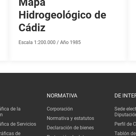
Mapa
Hidrogeológico de
Cádiz
Escala 1:200.000 / Año 1985
NORMATIVA
DE INTE
fica de la
Corporación
Sede elec
ón
Diputació
Normativa y estatutos
fica de Servicios
Perfil de 
Declaración de bienes
áficas de
Tablón de